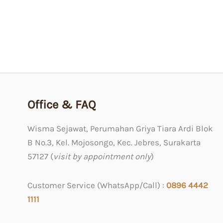
Rp
849.000
Rp
679.000
Office & FAQ
Wisma Sejawat, Perumahan Griya Tiara Ardi Blok
B No.3, Kel. Mojosongo, Kec. Jebres, Surakarta
57127 (
visit by appointment only
)
Customer Service (WhatsApp/Call) :
0
896 4442
1111