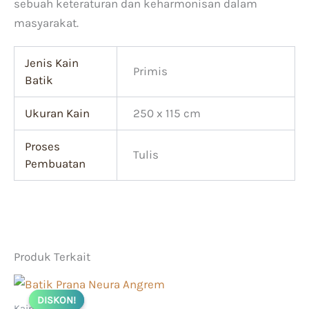
sebuah keteraturan dan keharmonisan dalam
masyarakat.
Jenis Kain
Primis
Batik
Ukuran Kain
250 x 115 cm
Proses
Tulis
Pembuatan
Produk Terkait
Harga
Harga
aslinya
saat
DISKON!
DISKON!
adalah:
ini
Kain Tulis