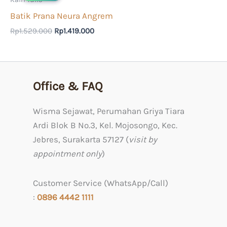
Rp1.529.000.
adalah:
Batik Prana Neura Angrem
Rp1.419.000.
Rp
1.529.000
Rp
1.419.000
Office & FAQ
Wisma Sejawat, Perumahan Griya Tiara
Ardi Blok B No.3, Kel. Mojosongo, Kec.
Jebres, Surakarta 57127 (
visit by
appointment only
)
Customer Service (WhatsApp/Call)
:
0
896 4442 1111