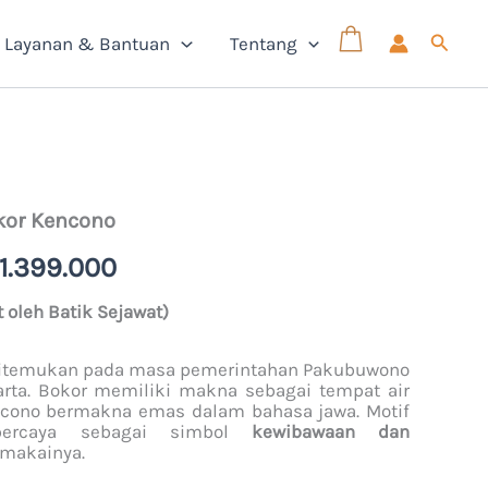
Cari
Layanan & Bantuan
Tentang
kor Kencono
rga
Harga
1.399.000
linya
saat
t oleh Batik Sejawat)
alah:
ini
1.649.000.
adalah:
itemukan pada masa pemerintahan Pakubuwono
arta. Bokor memiliki makna sebagai tempat air
Rp1.399.000.
cono bermakna emas dalam bahasa jawa. Motif
percaya sebagai simbol
kewibawaan dan
emakainya.