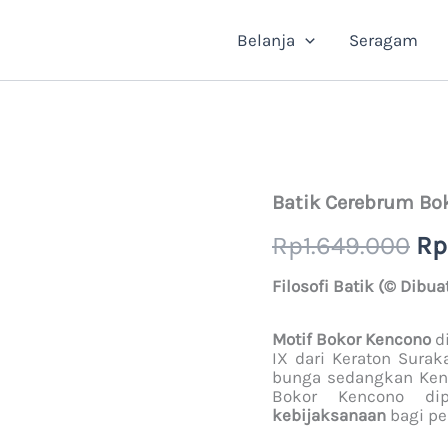
Belanja
Seragam
Kuantitas
Batik Cerebrum Bo
Ha
Batik
Cerebrum
Rp
1.649.000
Rp
as
Bokor
Kencono
Filosofi Batik (© Dibua
ad
Rp
Motif Bokor Kencono
d
IX dari Keraton Surak
bunga sedangkan Ken
Bokor Kencono di
kebijaksanaan
bagi p