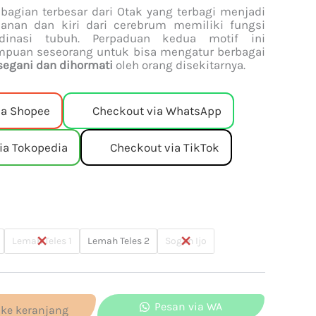
agian terbesar dari Otak yang terbagi menjadi
anan dan kiri dari cerebrum memiliki fungsi
dinasi tubuh. Perpaduan kedua motif ini
uan seseorang untuk bisa mengatur berbagai
segani dan dihormati
oleh orang disekitarnya.
ia Shopee
Checkout via WhatsApp
ia Tokopedia
Checkout via TikTok
Lemah Teles 1
Lemah Teles 2
Sogan Ijo
Pesan via WA
ke keranjang