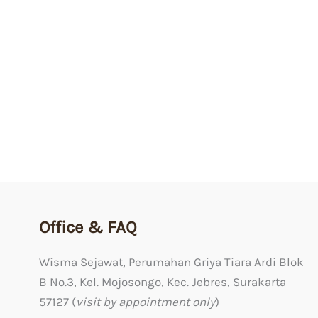
Harga
Harga
aslinya
saat
DISKON!
DISKON!
DISK
DISK
adalah:
ini
Kain Tulis
Kain Tulis
Rp1.599.000.
adalah:
Batik Renalis Ceplok Agung
Batik Sro
Rp1.319.000.
Rp
1.599.000
Rp
1.319.000
Rp
1.529.0
Office & FAQ
Wisma Sejawat, Perumahan Griya Tiara Ardi Blok
B No.3, Kel. Mojosongo, Kec. Jebres, Surakarta
57127 (
visit by appointment only
)