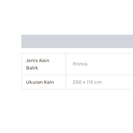
Informasi Tambahan
Jenis Kain
Primis
Batik
Ukuran Kain
250 x 115 cm
Harga
Harga