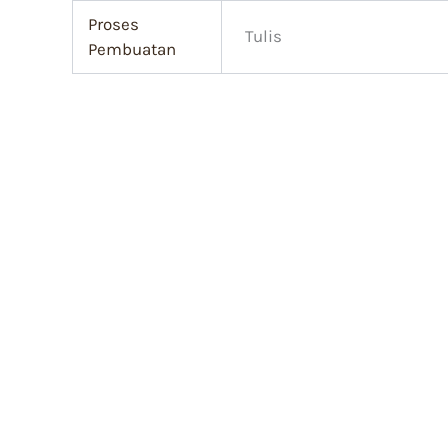
Proses
Tulis
Pembuatan
Kain Tulis
Kain Tulis
Batik Ancylostoma Parang Rusak
Batik Pa
Rp
591.000
Rp
591.000