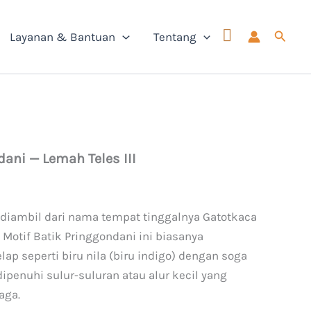
Cari
Layanan & Bantuan
Tentang
dani — Lemah Teles III
i diambil dari nama tempat tinggalnya Gatotkaca
Motif Batik Pringgondani ini biasanya
p seperti biru nila (biru indigo) dengan soga
ipenuhi sulur-suluran atau alur kecil yang
aga.