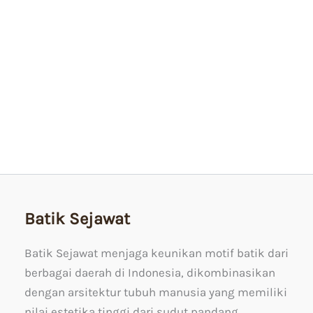
Kain Tulis
Batik Jeumpa Intestinum
Rp
1.599.000
Rp
1.349.000
Batik Sejawat
Batik Sejawat menjaga keunikan motif batik dari
berbagai daerah di Indonesia, dikombinasikan
dengan arsitektur tubuh manusia yang memiliki
nilai estetika tinggi dari sudut pandang