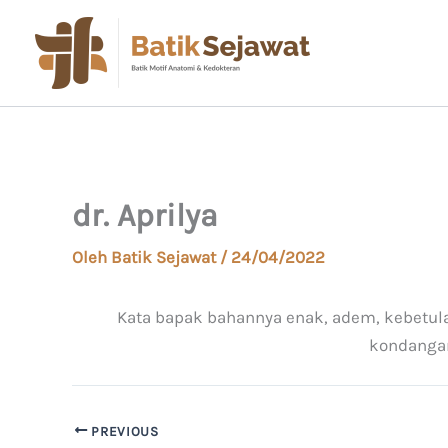
Lewati
ke
konten
dr. Aprilya
Oleh
Batik Sejawat
/
24/04/2022
Kata bapak bahannya enak, adem, kebetulan
kondangan
PREVIOUS