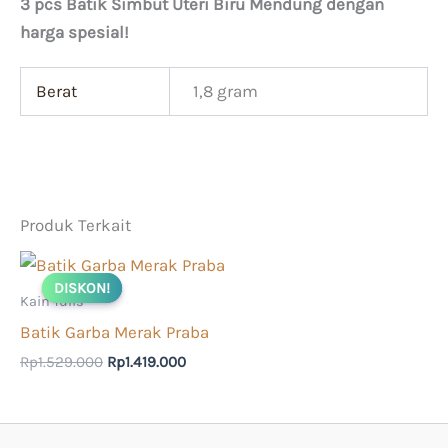
3 pcs Batik Simbut Uteri Biru Mendung dengan
harga spesial!
Berat
1,8 gram
Produk Terkait
Harga
Harga
aslinya
saat
DISKON!
DISKON!
adalah:
ini
Kain Tulis
Rp1.529.000.
adalah:
Batik Garba Merak Praba
Rp1.419.000.
Rp
1.529.000
Rp
1.419.000