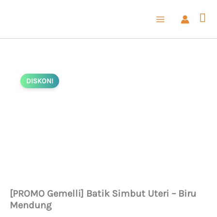
Lewati
ke
konten
DISKON!
[PROMO Gemelli] Batik Simbut Uteri – Biru
Mendung