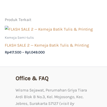
Produk Terkait
Rentang
harga:
Rp417.500
Kemeja Semi-tulis
hingga
FLASH SALE 2 — Kemeja Batik Tulis & Printing
Rp1.049.000
Rp
417.500
–
Rp
1.049.000
Office & FAQ
Wisma Sejawat, Perumahan Griya Tiara
Ardi Blok B No.3, Kel. Mojosongo, Kec.
Jebres, Surakarta 57127 (
visit by