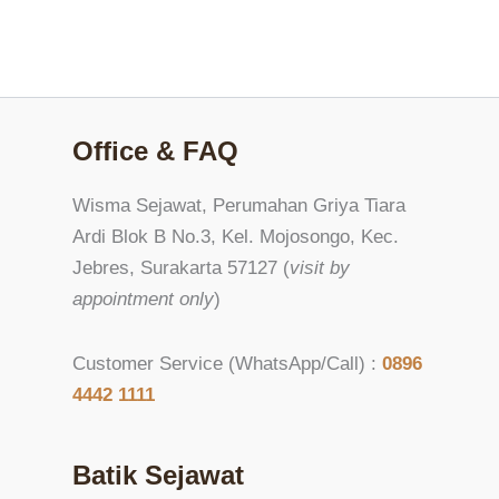
Rp
1.529.000
Rp
1.419.000
Office & FAQ
Wisma Sejawat, Perumahan Griya Tiara
Ardi Blok B No.3, Kel. Mojosongo, Kec.
Jebres, Surakarta 57127 (
visit by
appointment only
)
Customer Service (WhatsApp/Call) :
0
896
4442 1111
Batik Sejawat