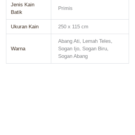
Jenis Kain
Primis
Batik
Ukuran Kain
250 x 115 cm
Abang Ati, Lemah Teles,
Warna
Sogan Ijo, Sogan Biru,
Sogan Abang
Harga
Harga
aslinya
saat
DISKON!
DISKON!
adalah:
ini
Kain Tulis
Rp1.529.000.
adalah:
Batik Prana Neura Angrem
Rp1.419.000.