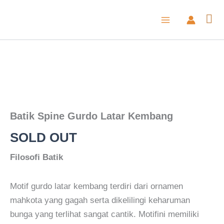
Lewati
ke
konten
Kuantitas
Batik
Spine
Gurdo
Latar
Batik Spine Gurdo Latar Kembang
Kembang
SOLD OUT
Filosofi Batik
Motif gurdo latar kembang terdiri dari ornamen
mahkota yang gagah serta dikelilingi keharuman
bunga yang terlihat sangat cantik. Motifini memiliki