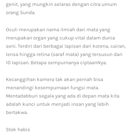
genit, yang mungkin selaras dengan citra umum
orang Sunda.
Oculi merupakan nama ilmiah dari mata yang
merupakan organ yang cukup vital dalam dunia
seni. Terdiri dari berbagai lapisan dari korena, cairan,
lensa hingga retina (saraf mata) yang tersusun dari
10 lapisan. Betapa sempurnanya ciptaanNya.
Kecanggihan kamera tak akan pernah bisa
menandingi kesempurnaan fungsi mata.
Mentadabburi segala yang ada di depan mata kita
adalah kunci untuk menjadi insan yang lebih
bertakwa.
Stok habis