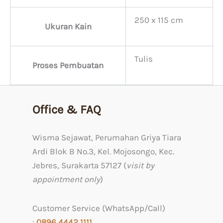
250 x 115 cm
Ukuran Kain
Tulis
Proses Pembuatan
Office & FAQ
Wisma Sejawat, Perumahan Griya Tiara
Ardi Blok B No.3, Kel. Mojosongo, Kec.
Jebres, Surakarta 57127 (
visit by
appointment only
)
Customer Service (WhatsApp/Call)
:
0
896 4442 1111