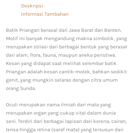
Deskripsi
Informasi Tambahan
Batik Priangan berasal dari Jawa Barat dan Banten.
Motif ini banyak mengandung makna simbolik, yang
merupakan stilasi dari berbagai bentuk yang berasal
dari alam, flora, fauna, maupun aneka peristiwa.
Kesan yang didapat saat melihat selembar batik
Priangan adalah kesan cantik-molek, bahkan sedikit
genit, yang mungkin selaras dengan citra umum
orang Sunda.
Oculi merupakan nama ilmiah dari mata yang
merupakan organ yang cukup vital dalam dunia
seni. Terdiri dari berbagai lapisan dari korena, cairan,
lensa hingga retina (saraf mata) yang tersusun dari