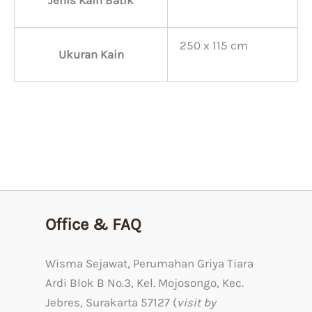
Jenis Kain Batik
250 x 115 cm
Ukuran Kain
Harga
Harga
DISKON!
DISKON!
aslinya
saat
Kain Tulis
adalah:
ini
Batik Renalis Ceplok Agung
Rp1.599.000.
adalah:
Rp
1.599.000
Rp
1.319.000
Rp1.319.000.
Office & FAQ
Wisma Sejawat, Perumahan Griya Tiara
Ardi Blok B No.3, Kel. Mojosongo, Kec.
Jebres, Surakarta 57127 (
visit by