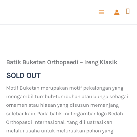
Lewati
ke
konten
Kuantitas
Batik
Buketan
Orthopaedi
Batik Buketan Orthopaedi – Ireng Klasik
-
Ireng
SOLD OUT
Klasik
Motif Buketan merupakan motif pekalongan yang
mengambil tumbuh-tumbuhan atau bunga sebagai
ornamen atau hiasan yang disusun memanjang
selebar kain. Pada batik ini tergambar logo Bedah
Orthopaedi Internasional. Yang diilustrasikan
melalui usaha untuk meluruskan pohon yang