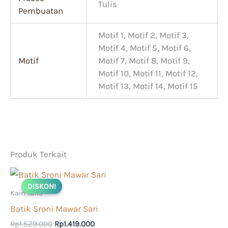
Tulis
Pembuatan
Motif 1, Motif 2, Motif 3,
Motif 4, Motif 5, Motif 6,
Motif
Motif 7, Motif 8, Motif 9,
Motif 10, Motif 11, Motif 12,
Motif 13, Motif 14, Motif 15
Produk Terkait
Harga
Harga
aslinya
saat
DISKON!
DISKON!
adalah:
ini
Kain Tulis
Rp1.529.000.
adalah:
Batik Sroni Mawar Sari
Rp1.419.000.
Rp
1.529.000
Rp
1.419.000