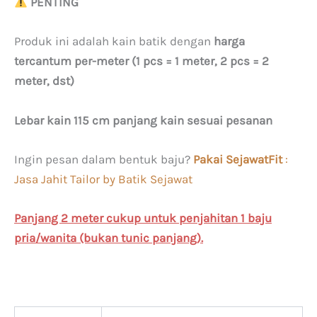
PENTING
Produk ini adalah kain batik dengan
harga
tercantum per-meter (1 pcs = 1 meter, 2 pcs = 2
meter, dst)
Lebar kain 115 cm panjang kain sesuai pesanan
Ingin pesan dalam bentuk baju?
Pakai SejawatFit
:
Jasa Jahit Tailor by Batik Sejawat
Panjang 2 meter cukup untuk penjahitan 1 baju
pria/wanita (bukan tunic panjang).